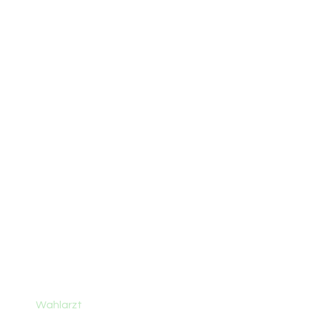
Start
Ordination
Leistungen
Wahlarzt